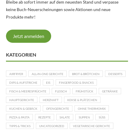
Bleibe ab sofort immer auf dem neuesten Stand und verpasse
keine Buch-Neuerscheinungen sowie Aktionen und neue
Produkte mehr!
Jetzt anmelden
KATEGORIEN
AIRFRYER
ALL-IN-ONE GERICHTE
BROT & BRÖTCHEN
DESSERTS
DIPS & AUFSTRICHE
EIS
FINGERFOOD & SNACKS
FISCH & MEERESFRÜCHTE
FLEISCH
FRÜHSTÜCK
GETRÄNKE
HAUPTGERICHTE
HERZHAFT
KEKSE & PLÄTZCHEN
KUCHEN & GEBÄCK
OFENGERICHTE
OHNE THERMOMIX
PIZZA & PASTA
REZEPTE
SALATE
SUPPEN
SÜSS
TIPPS & TRICKS
UNCATEGORIZED
VEGETARISCHE GERICHTE