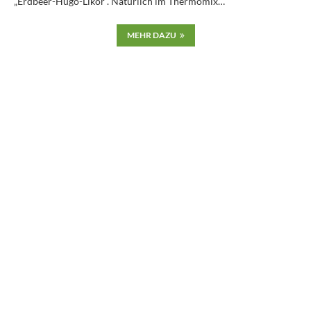
„Erdbeer-Hugo-Likör“. Natürlich im Thermomix…
MEHR DAZU