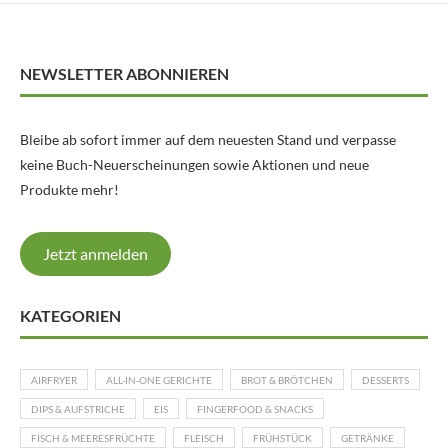
NEWSLETTER ABONNIEREN
Bleibe ab sofort immer auf dem neuesten Stand und verpasse
keine Buch-Neuerscheinungen sowie Aktionen und neue
Produkte mehr!
Jetzt anmelden
KATEGORIEN
AIRFRYER
ALL-IN-ONE GERICHTE
BROT & BRÖTCHEN
DESSERTS
DIPS & AUFSTRICHE
EIS
FINGERFOOD & SNACKS
FISCH & MEERESFRÜCHTE
FLEISCH
FRÜHSTÜCK
GETRÄNKE