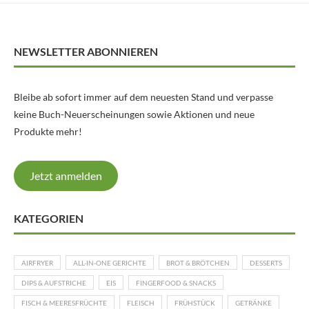
NEWSLETTER ABONNIEREN
Bleibe ab sofort immer auf dem neuesten Stand und verpasse
keine Buch-Neuerscheinungen sowie Aktionen und neue
Produkte mehr!
Jetzt anmelden
KATEGORIEN
AIRFRYER
ALL-IN-ONE GERICHTE
BROT & BRÖTCHEN
DESSERTS
DIPS & AUFSTRICHE
EIS
FINGERFOOD & SNACKS
FISCH & MEERESFRÜCHTE
FLEISCH
FRÜHSTÜCK
GETRÄNKE