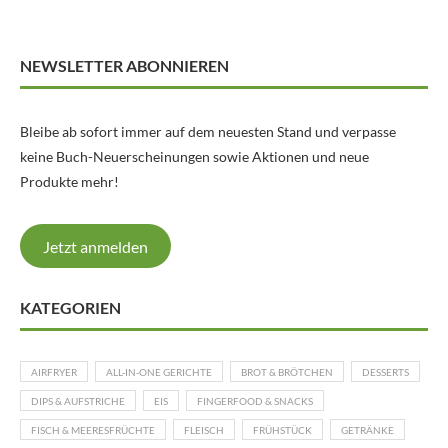
NEWSLETTER ABONNIEREN
Bleibe ab sofort immer auf dem neuesten Stand und verpasse
keine Buch-Neuerscheinungen sowie Aktionen und neue
Produkte mehr!
Jetzt anmelden
KATEGORIEN
AIRFRYER
ALL-IN-ONE GERICHTE
BROT & BRÖTCHEN
DESSERTS
DIPS & AUFSTRICHE
EIS
FINGERFOOD & SNACKS
FISCH & MEERESFRÜCHTE
FLEISCH
FRÜHSTÜCK
GETRÄNKE