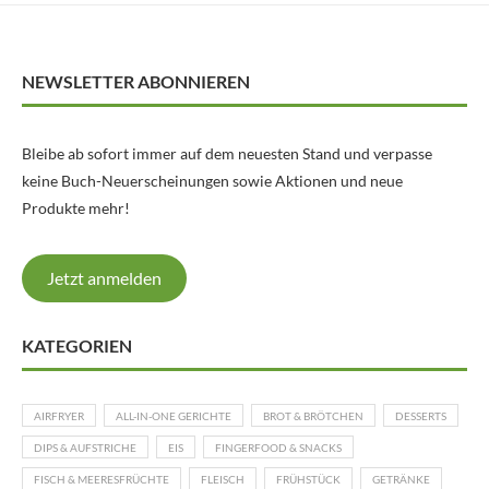
NEWSLETTER ABONNIEREN
Bleibe ab sofort immer auf dem neuesten Stand und verpasse
keine Buch-Neuerscheinungen sowie Aktionen und neue
Produkte mehr!
Jetzt anmelden
KATEGORIEN
AIRFRYER
ALL-IN-ONE GERICHTE
BROT & BRÖTCHEN
DESSERTS
DIPS & AUFSTRICHE
EIS
FINGERFOOD & SNACKS
FISCH & MEERESFRÜCHTE
FLEISCH
FRÜHSTÜCK
GETRÄNKE