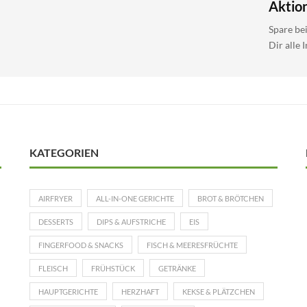
Aktio
Spare be
Dir alle 
KATEGORIEN
AIRFRYER
ALL-IN-ONE GERICHTE
BROT & BRÖTCHEN
DESSERTS
DIPS & AUFSTRICHE
EIS
FINGERFOOD & SNACKS
FISCH & MEERESFRÜCHTE
FLEISCH
FRÜHSTÜCK
GETRÄNKE
HAUPTGERICHTE
HERZHAFT
KEKSE & PLÄTZCHEN