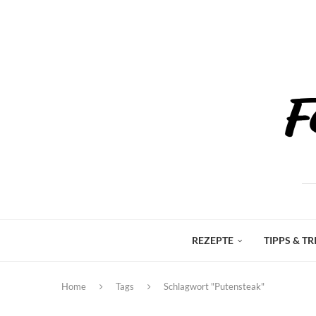
REZEPTE
TIPPS & TR
Home
Tags
Schlagwort "Putensteak"