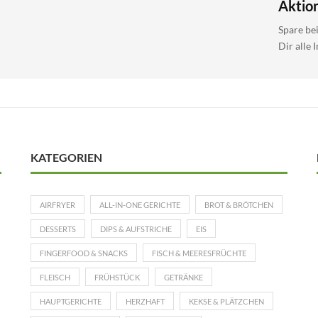
Aktio
Spare be
Dir alle 
KATEGORIEN
AIRFRYER
ALL-IN-ONE GERICHTE
BROT & BRÖTCHEN
DESSERTS
DIPS & AUFSTRICHE
EIS
FINGERFOOD & SNACKS
FISCH & MEERESFRÜCHTE
FLEISCH
FRÜHSTÜCK
GETRÄNKE
HAUPTGERICHTE
HERZHAFT
KEKSE & PLÄTZCHEN