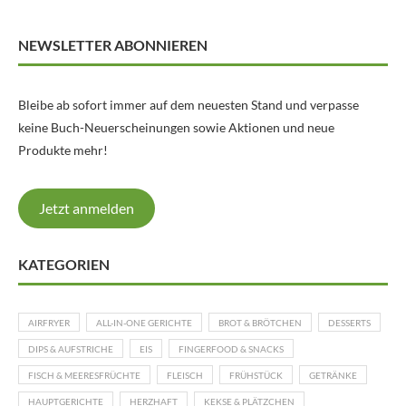
NEWSLETTER ABONNIEREN
Bleibe ab sofort immer auf dem neuesten Stand und verpasse
keine Buch-Neuerscheinungen sowie Aktionen und neue
Produkte mehr!
Jetzt anmelden
KATEGORIEN
AIRFRYER
ALL-IN-ONE GERICHTE
BROT & BRÖTCHEN
DESSERTS
DIPS & AUFSTRICHE
EIS
FINGERFOOD & SNACKS
FISCH & MEERESFRÜCHTE
FLEISCH
FRÜHSTÜCK
GETRÄNKE
HAUPTGERICHTE
HERZHAFT
KEKSE & PLÄTZCHEN