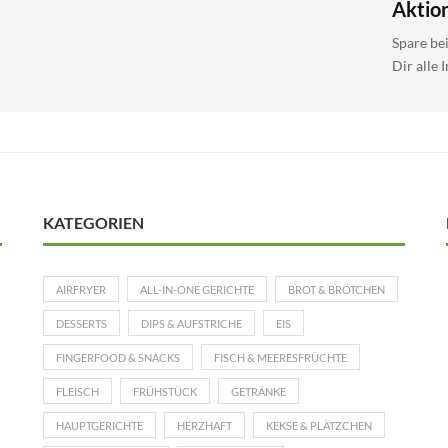
Aktio
Spare be
Dir alle 
KATEGORIEN
AIRFRYER
ALL-IN-ONE GERICHTE
BROT & BRÖTCHEN
DESSERTS
DIPS & AUFSTRICHE
EIS
FINGERFOOD & SNACKS
FISCH & MEERESFRÜCHTE
FLEISCH
FRÜHSTÜCK
GETRÄNKE
HAUPTGERICHTE
HERZHAFT
KEKSE & PLÄTZCHEN