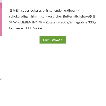
🍫🍓Ein superleckerer, erfrischender, erdbeerig-
schokoladiger, himmlisch-köstlicher Buttermilchshake🍓🍫
💚 WIR LIEBEN IHN 💚 – Zutaten – 200 g Schlagsahne 300 g
Erdbeeren 1 EL Zucker…
MEHR DAZU
er