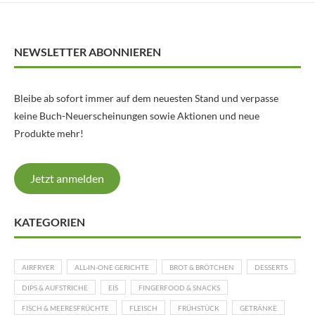
NEWSLETTER ABONNIEREN
Bleibe ab sofort immer auf dem neuesten Stand und verpasse
keine Buch-Neuerscheinungen sowie Aktionen und neue
Produkte mehr!
Jetzt anmelden
KATEGORIEN
AIRFRYER
ALL-IN-ONE GERICHTE
BROT & BRÖTCHEN
DESSERTS
DIPS & AUFSTRICHE
EIS
FINGERFOOD & SNACKS
FISCH & MEERESFRÜCHTE
FLEISCH
FRÜHSTÜCK
GETRÄNKE