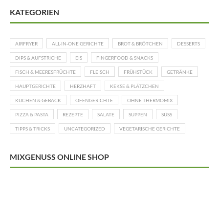
KATEGORIEN
AIRFRYER
ALL-IN-ONE GERICHTE
BROT & BRÖTCHEN
DESSERTS
DIPS & AUFSTRICHE
EIS
FINGERFOOD & SNACKS
FISCH & MEERESFRÜCHTE
FLEISCH
FRÜHSTÜCK
GETRÄNKE
HAUPTGERICHTE
HERZHAFT
KEKSE & PLÄTZCHEN
KUCHEN & GEBÄCK
OFENGERICHTE
OHNE THERMOMIX
PIZZA & PASTA
REZEPTE
SALATE
SUPPEN
SÜSS
TIPPS & TRICKS
UNCATEGORIZED
VEGETARISCHE GERICHTE
MIXGENUSS ONLINE SHOP